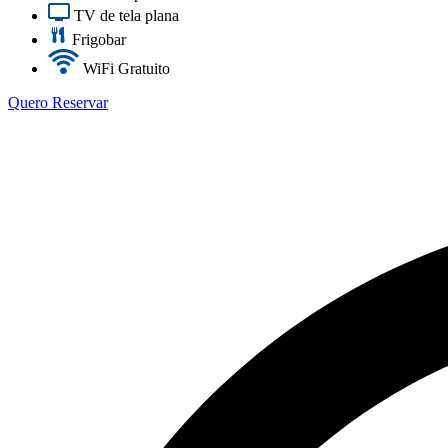
TV de tela plana
Frigobar
WiFi Gratuito
Quero Reservar